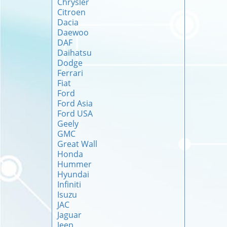
Chrysler
Citroen
Dacia
Daewoo
DAF
Daihatsu
Dodge
Ferrari
Fiat
Ford
Ford Asia
Ford USA
Geely
GMC
Great Wall
Honda
Hummer
Hyundai
Infiniti
Isuzu
JAC
Jaguar
Jeep