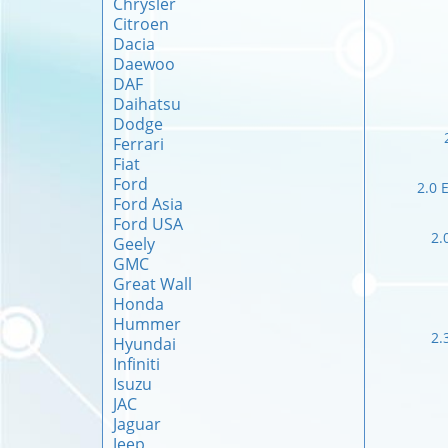
Chrysler
Citroen
Dacia
Daewoo
DAF
Daihatsu
Dodge
Ferrari
Fiat
Ford
2.0 
Ford Asia
Ford USA
2.
Geely
GMC
Great Wall
Honda
Hummer
2.
Hyundai
Infiniti
Isuzu
JAC
Jaguar
Jeep