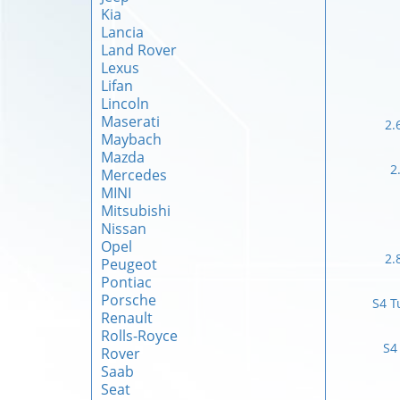
Kia
Lancia
Land Rover
Lexus
Lifan
Lincoln
Maserati
2.
Maybach
Mazda
2
Mercedes
MINI
Mitsubishi
Nissan
Opel
2.
Peugeot
Pontiac
Porsche
S4 T
Renault
Rolls-Royce
S4
Rover
Saab
Seat