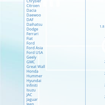
Chrysler
Citroen
Dacia
Daewoo
DAF
Daihatsu
1.8
Dodge
Ferrari
Fiat
Ford
Ford Asia
Ford USA
Geely
GMC
Great Wall
Honda
Hummer
Hyundai
Infiniti
Isuzu
JAC
Jaguar
Jeep