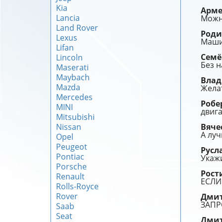
Kia
Арм
Lancia
Можн
Land Rover
Род
Lexus
Маши
Lifan
Сем
Lincoln
Без н
Maserati
Maybach
Вла
Mazda
Желат
Mercedes
Робе
MINI
двига
Mitsubishi
Nissan
Вяче
А лу
Opel
Peugeot
Русл
Pontiac
Укаж
Porsche
Рост
Renault
ЕСЛИ
Rolls-Royce
Rover
Дми
ЗАПР
Saab
Seat
Дми