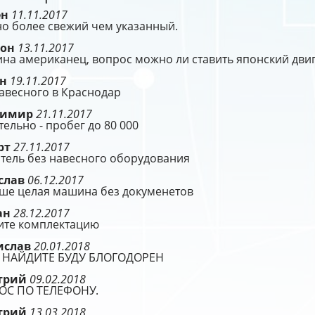
ен
11.11.2017
о более свежий чем указанный.
ион
13.11.2017
на американец, вопрос можно ли ставить японский двиг
ён
19.11.2017
авесного в Краснодар
димир
21.11.2017
ельно - пробег до 80 000
рт
27.11.2017
тель без навесного оборудования
слав
06.12.2017
чше целая машина без докуменетов
ан
28.12.2017
ите комплектацию
ислав
20.01.2018
 НАЙДИТЕ БУДУ БЛОГОДОРЕН
трий
09.02.2018
ОС ПО ТЕЛЕФОНУ.
трий
13.03.2018