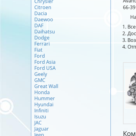
Avant
Chrysler
Citroen
66-39
Dacia
На
Daewoo
DAF
Все
Daihatsu
Дос
Dodge
Воз
Ferrari
Отп
Fiat
Ford
Ford Asia
Ford USA
Geely
GMC
Great Wall
Honda
Hummer
Hyundai
Infiniti
Isuzu
JAC
Jaguar
Ком
Jeep