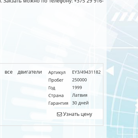
я. Закзать можно по телефону: +375 29 916-
 все двигатели
EY3/49431182
Артикул
250000
Пробег
1999
Год
Латвия
Страна
30 дней
Гарантия
Узнать цену