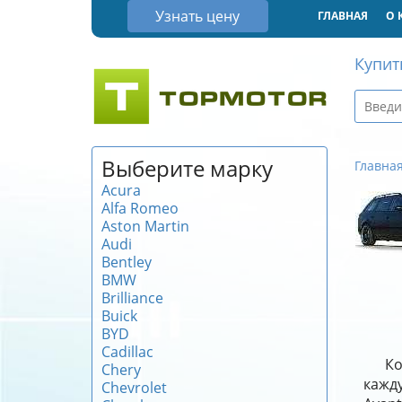
Узнать цену
ГЛАВНАЯ
О 
Купит
Выберите марку
Главна
Acura
Alfa Romeo
Aston Martin
Audi
Bentley
BMW
Brilliance
Buick
BYD
Cadillac
Ко
Chery
кажду
Chevrolet