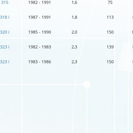
315
1982 - 1991
1,6
75
318 i
1987 - 1991
1,8
113
320 i
1985 - 1990
2,0
150
323 i
1982 - 1983
2,3
139
323 i
1983 - 1986
2,3
150