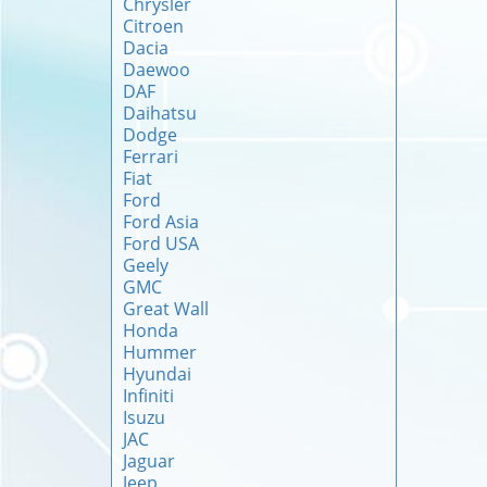
Chrysler
Citroen
Dacia
Daewoo
DAF
Daihatsu
Dodge
Ferrari
Fiat
Ford
Ford Asia
Ford USA
Geely
GMC
Great Wall
Honda
Hummer
Hyundai
Infiniti
Isuzu
JAC
Jaguar
Jeep