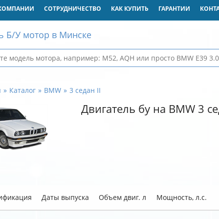
КОМПАНИИ
СОТРУДНИЧЕСТВО
КАК КУПИТЬ
ГАРАНТИИ
КОНТ
ь Б/У мотор в Минске
я
Каталог
BMW
3 седан II
Двигатель бу на BMW 3 сед
ификация
Даты выпуска
Объем двиг. л
Мощность, л.с.