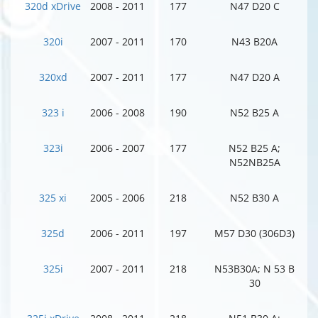
320d xDrive
2008 - 2011
177
N47 D20 C
320i
2007 - 2011
170
N43 B20A
320xd
2007 - 2011
177
N47 D20 A
323 i
2006 - 2008
190
N52 B25 A
323i
2006 - 2007
177
N52 B25 A;
N52NB25A
325 xi
2005 - 2006
218
N52 B30 A
325d
2006 - 2011
197
M57 D30 (306D3)
325i
2007 - 2011
218
N53B30A; N 53 B
30