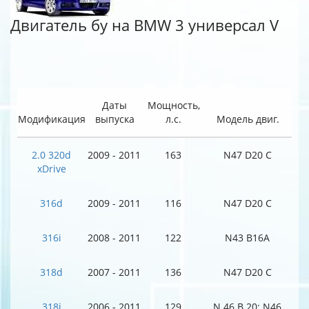
Двигатель бу на BMW 3 универсал V
Даты
Мощность,
Модификация
выпуска
л.с.
Модель двиг.
2.0 320d
2009 - 2011
163
N47 D20 C
xDrive
316d
2009 - 2011
116
N47 D20 C
316i
2008 - 2011
122
N43 B16A
318d
2007 - 2011
136
N47 D20 C
318i
2006 - 2011
129
N 46 B 20; N46