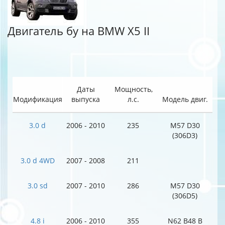
Двигатель бу на BMW X5 II
Даты
Мощность,
Модификация
выпуска
л.с.
Модель двиг.
3.0 d
2006 - 2010
235
M57 D30
(306D3)
3.0 d 4WD
2007 - 2008
211
3.0 sd
2007 - 2010
286
M57 D30
(306D5)
4.8 i
2006 - 2010
355
N62 B48 B