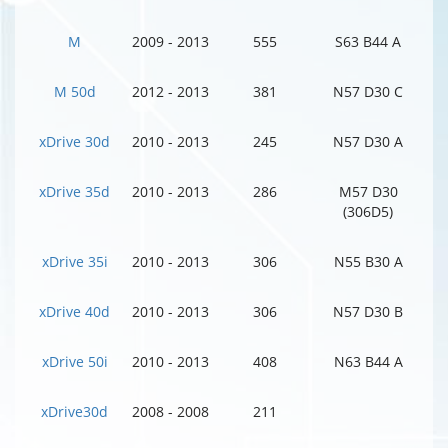
M
2009 - 2013
555
S63 B44 A
M 50d
2012 - 2013
381
N57 D30 C
xDrive 30d
2010 - 2013
245
N57 D30 A
xDrive 35d
2010 - 2013
286
M57 D30
(306D5)
xDrive 35i
2010 - 2013
306
N55 B30 A
xDrive 40d
2010 - 2013
306
N57 D30 B
xDrive 50i
2010 - 2013
408
N63 B44 A
xDrive30d
2008 - 2008
211