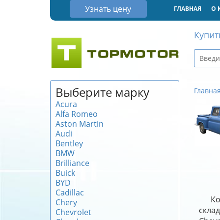
Узнать цену
ГЛАВНАЯ
О 
Купит
Выберите марку
Главна
Acura
Alfa Romeo
Aston Martin
Audi
Bentley
BMW
Brilliance
Buick
BYD
Cadillac
Ко
Chery
склад
Chevrolet