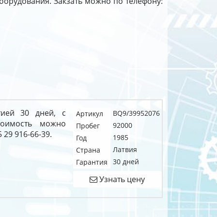
 оборудования. Закзать можно по телефону:
ией 30 дней, с
BQ9/39952076
Артикул
тоимость можно
92000
Пробег
 29 916-66-39.
1985
Год
Латвия
Страна
30 дней
Гарантия
Узнать цену