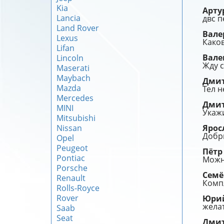
Kia
Арту
Lancia
двс п
Land Rover
Вал
Lexus
Како
Lifan
Вале
Lincoln
Жду 
Maserati
Maybach
Дми
Mazda
Тел н
Mercedes
Дми
MINI
Укажи
Mitsubishi
Nissan
Ярос
Добр
Opel
Peugeot
Пёт
Pontiac
Можно
Porsche
Сем
Renault
Комп
Rolls-Royce
Rover
Юри
желат
Saab
Seat
Дми