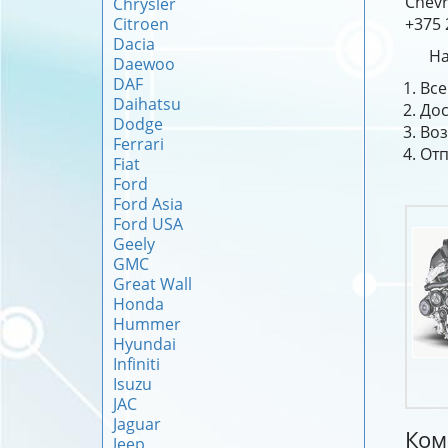
Chevr
Chrysler
Citroen
+375 
Dacia
На
Daewoo
DAF
Все
Daihatsu
Дос
Dodge
Воз
Ferrari
Отп
Fiat
Ford
Ford Asia
Ford USA
Geely
GMC
Great Wall
Honda
Hummer
Hyundai
Infiniti
Isuzu
JAC
Jaguar
Ком
Jeep