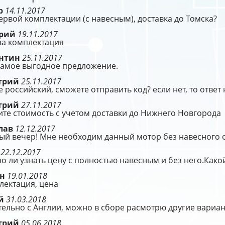
р
14.11.2017
ервой комплектации (с навесным), доставка до Томска?
ерий
19.11.2017
ва комплектация
нтин
25.11.2017
самое выгодное предложение.
трий
25.11.2017
е российский, сможете отправить код? если нет, то ответ 
трий
27.11.2017
те стоимость с учетом доставки до Нижнего Новгорода
лав
12.12.2017
ый вечер! Мне необходим данный мотор без навесного о
р
22.12.2017
 ли узнать цену с полностью навесным и без него.Какой
ён
19.01.2018
лектация, цена
й
31.03.2018
ельно с Англии, можно в сборе расмотрю другие вариа
трий
05.06.2018