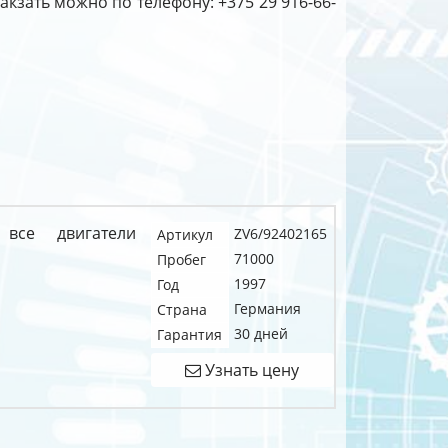
акзать можно по телефону: +375 29 916-66-
все двигатели
ZV6/92402165
Артикул
71000
Пробег
1997
Год
Германия
Страна
30 дней
Гарантия
Узнать цену