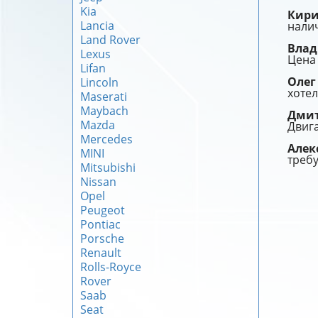
Kia
Кир
Lancia
налич
Land Rover
Вла
Lexus
Цена 
Lifan
Оле
Lincoln
хотел
Maserati
Maybach
Дми
Mazda
Двига
Mercedes
Алек
MINI
требу
Mitsubishi
Nissan
Opel
Peugeot
Pontiac
Porsche
Renault
Rolls-Royce
Rover
Saab
Seat