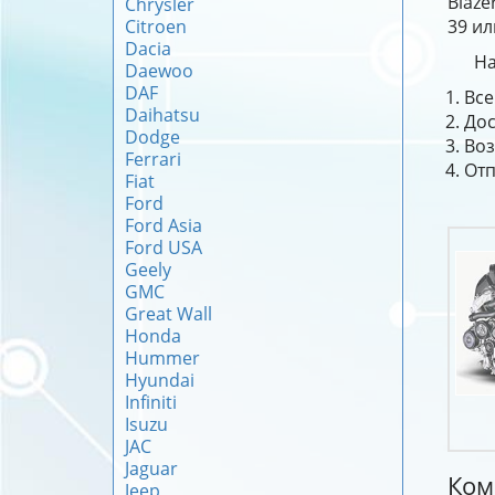
Blaze
Chrysler
Citroen
39 ил
Dacia
На
Daewoo
DAF
Все
Daihatsu
Дос
Dodge
Воз
Ferrari
Отп
Fiat
Ford
Ford Asia
Ford USA
Geely
GMC
Great Wall
Honda
Hummer
Hyundai
Infiniti
Isuzu
JAC
Jaguar
Ком
Jeep