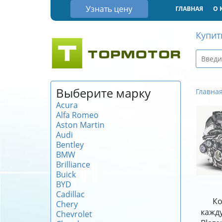
Узнать цену
ГЛАВНАЯ
О 
Купит
Выберите марку
Главна
Acura
Alfa Romeo
Aston Martin
Audi
Bentley
BMW
Brilliance
Buick
BYD
Cadillac
Ко
Chery
кажду
Chevrolet