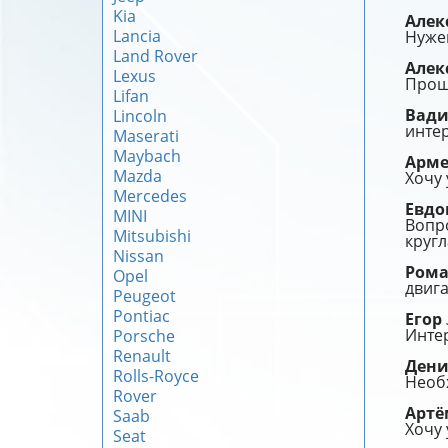
Kia
Алек
Lancia
Нужен
Land Rover
Алек
Lexus
Прошу
Lifan
Вад
Lincoln
интер
Maserati
Maybach
Арм
Mazda
Хочу 
Mercedes
Евд
MINI
Вопро
Mitsubishi
кругл
Nissan
Ром
Opel
двига
Peugeot
Pontiac
Егор
Интер
Porsche
Renault
Ден
Rolls-Royce
Необ
Rover
Арт
Saab
Хочу 
Seat