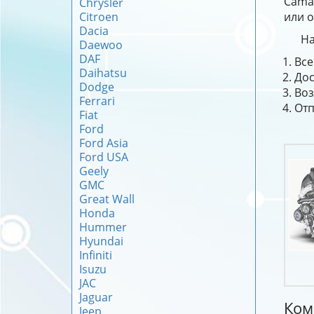
Camar
Chrysler
Citroen
или о
Dacia
На
Daewoo
DAF
Все
Daihatsu
Дос
Dodge
Воз
Ferrari
Отп
Fiat
Ford
Ford Asia
Ford USA
Geely
GMC
Great Wall
Honda
Hummer
Hyundai
Infiniti
Isuzu
JAC
Jaguar
Ком
Jeep