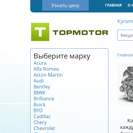
Узнать цену
ГЛАВНАЯ
О 
Купит
Выберите марку
Главна
Acura
Alfa Romeo
Aston Martin
Audi
Bentley
BMW
Brilliance
Buick
BYD
Cadillac
Ко
Chery
кажду
Chevrolet