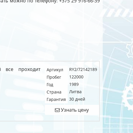
зать можно по телефону: +375 29 916-66-39
й все проходит
RY2/72142189
Артикул
122000
Пробег
1989
Год
Литва
Страна
30 дней
Гарантия
Узнать цену