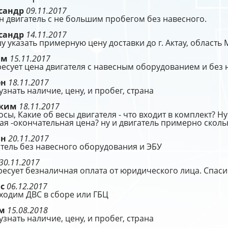
сандр
09.11.2017
 двигатель с не большим пробегом без навесного.
сандр
14.11.2017
 указать примерную цену доставки до г. Актау, область 
им
15.11.2017
есует цена двигателя с навесным оборудованием и без н
ен
18.11.2017
узнать наличие, цену, и пробег, страна
оким
18.11.2017
сы, Какие об весы двигателя - что входит в комплект? Ну
ая -окончательная цена? ну и двигатель примерно сколь
ан
20.11.2017
тель без навесного оборудования и ЭБУ
30.11.2017
есует безналичная оплата от юридического лица. Спаси
ис
06.12.2017
ходим ДВС в сборе или ГБЦ
ём
15.08.2018
узнать наличие, цену, и пробег, страна