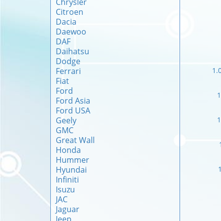
Chrysler
Citroen
Dacia
Daewoo
DAF
Daihatsu
Dodge
Ferrari
1.
Fiat
Ford
1
Ford Asia
Ford USA
Geely
1
GMC
Great Wall
Honda
Hummer
Hyundai
Infiniti
Isuzu
JAC
Jaguar
Jeep