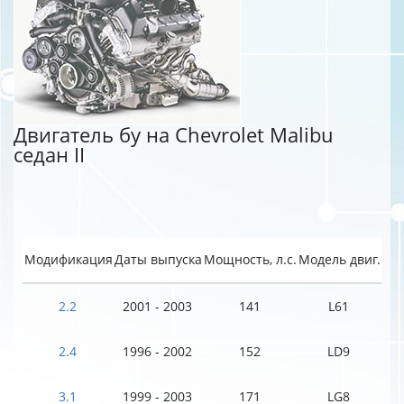
Двигатель бу на Chevrolet Malibu
седан II
Модификация
Даты выпуска
Мощность, л.с.
Модель двиг.
2.2
2001 - 2003
141
L61
2.4
1996 - 2002
152
LD9
3.1
1999 - 2003
171
LG8