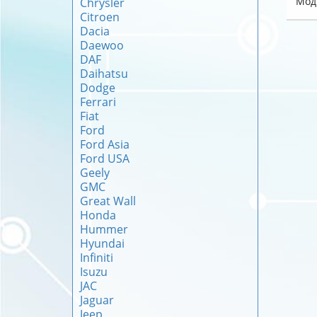
Мод
Chrysler
Citroen
Dacia
Daewoo
DAF
Daihatsu
Dodge
Ferrari
Fiat
Ford
Ford Asia
Ford USA
Geely
GMC
Great Wall
Honda
Hummer
Hyundai
Infiniti
Isuzu
JAC
Jaguar
Jeep