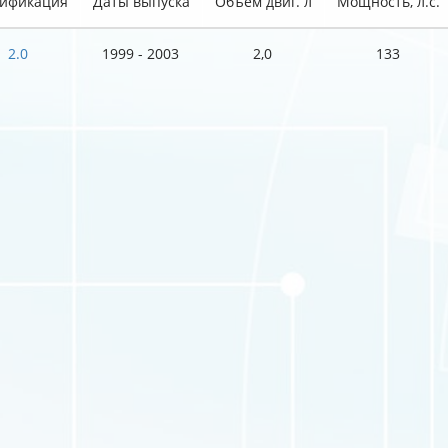
ификация
Даты выпуска
Объем двиг. л
Мощность, л.с.
2.0
1999 - 2003
2,0
133