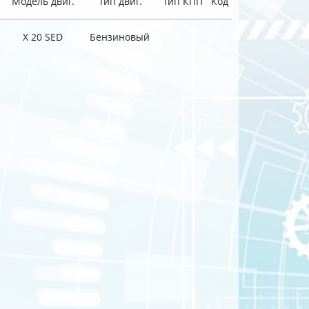
Модель двиг.
Тип двиг.
Тип КПП
Код
X 20 SED
Бензиновый