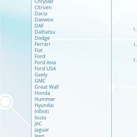
Chrysler
Citroen
Dacia
Daewoo
DAF
1
Daihatsu
Dodge
Ferrari
1
Fiat
Ford
1
Ford Asia
Ford USA
Geely
GMC
Great Wall
Honda
Hummer
Hyundai
Infiniti
Isuzu
JAC
Jaguar
Jeep