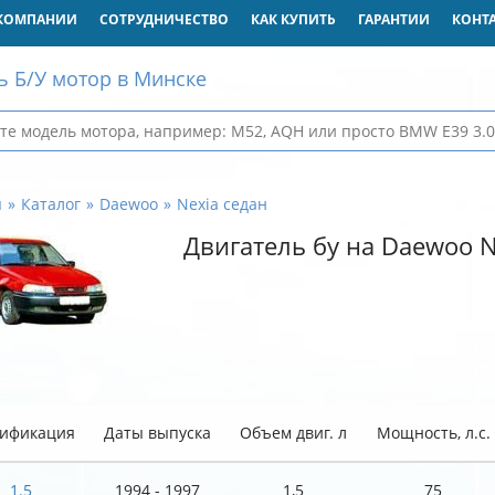
КОМПАНИИ
СОТРУДНИЧЕСТВО
КАК КУПИТЬ
ГАРАНТИИ
КОНТ
ь Б/У мотор в Минске
я
Каталог
Daewoo
Nexia седан
Двигатель бу на Daewoo N
ификация
Даты выпуска
Объем двиг. л
Мощность, л.с.
1.5
1994 - 1997
1,5
75