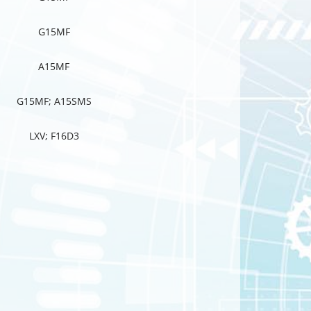
G15MF
A15MF
G15MF; A15SMS
LXV; F16D3