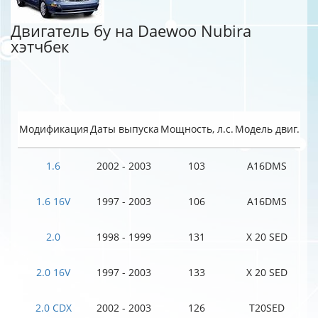
Двигатель бу на Daewoo Nubira
хэтчбек
Модификация
Даты выпуска
Мощность, л.с.
Модель двиг.
1.6
2002 - 2003
103
A16DMS
1.6 16V
1997 - 2003
106
A16DMS
2.0
1998 - 1999
131
X 20 SED
2.0 16V
1997 - 2003
133
X 20 SED
2.0 CDX
2002 - 2003
126
T20SED