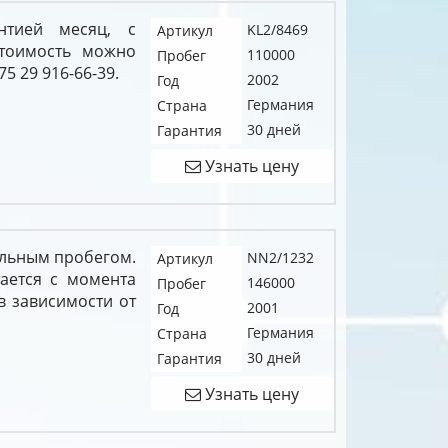
нтией месяц, с
KL2/8469
Артикул
тоимость можно
110000
Пробег
5 29 916-66-39.
2002
Год
Германия
Страна
30 дней
Гарантия
Узнать цену
альным пробегом.
NN2/1232
Артикул
тается с момента
146000
Пробег
в зависимости от
2001
Год
Германия
Страна
30 дней
Гарантия
Узнать цену