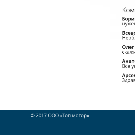
Ком
Бори
нуже
Всев
Необ
Оле
скажи
Ана
Все 
Арс
Здрав
© 2017 OOO «Топ мотор»