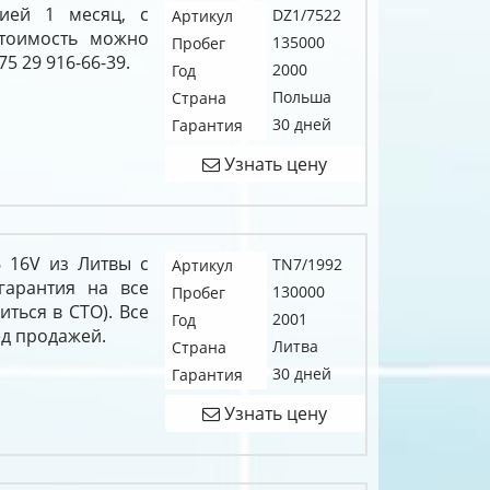
ией 1 месяц, с
DZ1/7522
Артикул
тоимость можно
135000
Пробег
5 29 916-66-39.
2000
Год
Польша
Страна
30 дней
Гарантия
Узнать цену
6 16V из Литвы с
TN7/1992
Артикул
гарантия на все
130000
Пробег
иться в СТО). Все
2001
Год
д продажей.
Литва
Страна
30 дней
Гарантия
Узнать цену