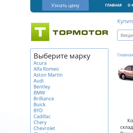
Узнать цену
ГЛАВНАЯ
О 
Купит
Выберите марку
Главна
Acura
Alfa Romeo
Aston Martin
Audi
Bentley
BMW
Brilliance
Buick
BYD
Cadillac
Ко
Chery
склад
Chevrolet