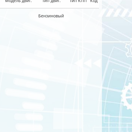
Модель двиг.
Тип двиг.
Тип КПП
Код
Бензиновый