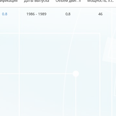
ификация
Даты выпуска
Объем двиг. л
Мощность, л.с.
0.8
1986 - 1989
0,8
46