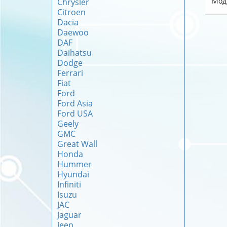
Мод
Chrysler
Citroen
Dacia
Daewoo
DAF
Daihatsu
Dodge
Ferrari
Fiat
Ford
Ford Asia
Ford USA
Geely
GMC
Great Wall
Honda
Hummer
Hyundai
Infiniti
Isuzu
JAC
Jaguar
Jeep