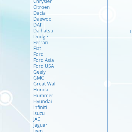
Chrysler
Citroen
Dacia
Daewoo
DAF
Daihatsu
1
Dodge
Ferrari
Fiat
Ford
Ford Asia
Ford USA
Geely
GMC
Great Wall
Honda
Hummer
Hyundai
Infiniti
Isuzu
JAC
Jaguar
Jeep