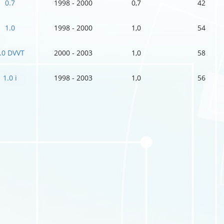
0.7
1998 - 2000
0,7
42
1.0
1998 - 2000
1,0
54
.0 DVVT
2000 - 2003
1,0
58
1.0 i
1998 - 2003
1,0
56