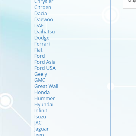
Мод
Chrysler
Citroen
Dacia
Daewoo
DAF
Daihatsu
Dodge
Ferrari
Fiat
Ford
Ford Asia
Ford USA
Geely
GMC
Great Wall
Honda
Hummer
Hyundai
Infiniti
Isuzu
JAC
Jaguar
Jeep