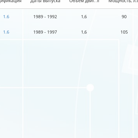
ификация
Даты выпуска
Объем двиг. л
Мощность, л.с
1.6
1989 - 1992
1,6
90
1.6
1989 - 1997
1,6
105