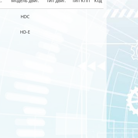
.
Модель двиг.
Тип двиг.
Тип КПП
Код
HDC
HD-E