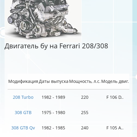
Двигатель бу на Ferrari 208/308
Модификация
Даты выпуска
Мощность, л.с.
Модель двиг.
208 Turbo
1982 - 1989
220
F 106 D..
308 GTB
1975 - 1980
255
308 GTB Qv
1982 - 1985
240
F 105 A..