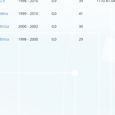
0.9
1998 - 2010
0,9
39
1170 A1.0
ektra
1999 - 2010
0,0
41
ttrica
2000 - 2002
0,0
30
ttrica
1998 - 2000
0,0
29