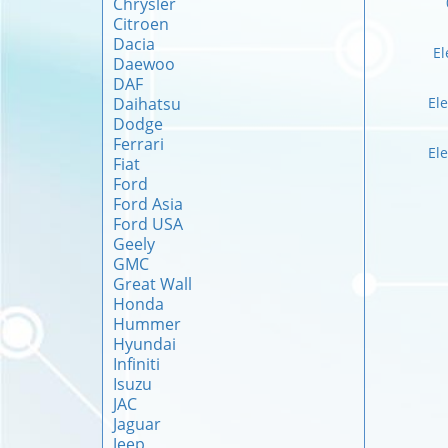
Chrysler
Citroen
Dacia
El
Daewoo
DAF
Daihatsu
Ele
Dodge
Ferrari
Ele
Fiat
Ford
Ford Asia
Ford USA
Geely
GMC
Great Wall
Honda
Hummer
Hyundai
Infiniti
Isuzu
JAC
Jaguar
Jeep