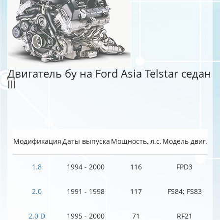
Двигатель бу на Ford Asia Telstar седан
III
Модификация
Даты выпуска
Мощность, л.с.
Модель двиг.
1.8
1994 - 2000
116
FPD3
2.0
1991 - 1998
117
FS84; FS83
2.0 D
1995 - 2000
71
RF21