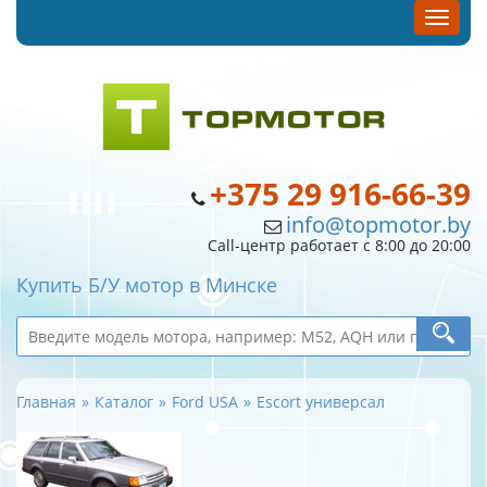
+375 29 916-66-39
info@topmotor.by
Call-центр работает с 8:00 до 20:00
Купить Б/У мотор в Минске
Главная
Каталог
Ford USA
Escort универсал