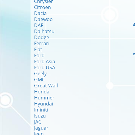
Chrysler
Citroen
Dacia
Daewoo
DAF
Daihatsu
Dodge
Ferrari
Fiat
Ford
Ford Asia
Ford USA
Geely
GMC
Great Wall
Honda
Hummer
Hyundai
Infiniti
Isuzu
JAC
Jaguar
Jeep