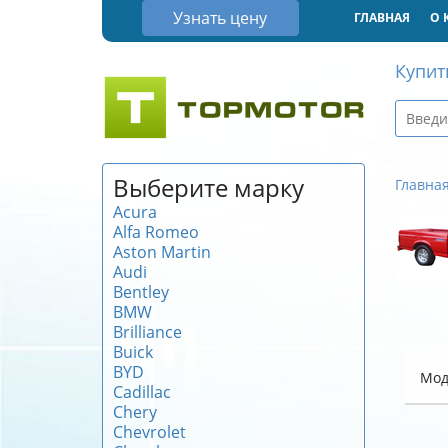
Узнать цену
ГЛАВНАЯ
О 
Купит
Выберите марку
Главна
Acura
Alfa Romeo
Aston Martin
Audi
Bentley
BMW
Brilliance
Buick
BYD
Мод
Cadillac
Chery
Chevrolet