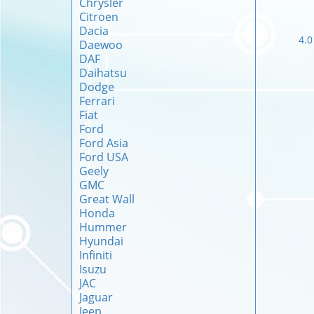
Chrysler
Citroen
Dacia
4.
Daewoo
DAF
Daihatsu
Dodge
Ferrari
Fiat
Ford
Ford Asia
Ford USA
Geely
GMC
Great Wall
Honda
Hummer
Hyundai
Infiniti
Isuzu
JAC
Jaguar
Jeep