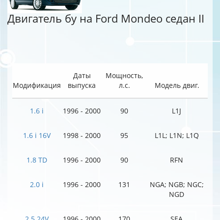
Двигатель бу на Ford Mondeo седан II
Даты
Мощность,
Модификация
выпуска
л.с.
Модель двиг.
1.6 i
1996 - 2000
90
L1J
1.6 i 16V
1998 - 2000
95
L1L; L1N; L1Q
1.8 TD
1996 - 2000
90
RFN
2.0 i
1996 - 2000
131
NGA; NGB; NGC;
NGD
2.5 24V
1996 - 2000
170
SEA