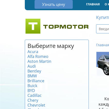
Узнать цену
ГЛАВНАЯ
О 
Купит
Выберите марку
Главна
Acura
Alfa Romeo
Aston Martin
Audi
Bentley
BMW
Brilliance
Buick
BYD
Cadillac
Ко
Chery
кажду
Chevrolet