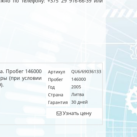
жно по телефону: +375 29 916-66-39 или
да. Пробег 146000
QU6/69036133
Артикул
оры (при условии
146000
Пробег
).
2005
Год
Литва
Страна
30 дней
Гарантия
Узнать цену