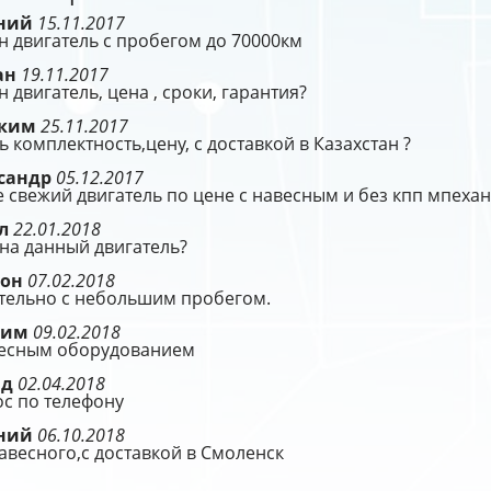
ений
15.11.2017
 двигатель с пробегом до 70000км
ан
19.11.2017
 двигатель, цена , сроки, гарантия?
оким
25.11.2017
ь комплектность,цену, с доставкой в Казахстан ?
сандр
05.12.2017
 свежий двигатель по цене с навесным и без кпп мпеха
ел
22.01.2018
на данный двигатель?
ион
07.02.2018
тельно с небольшим пробегом.
сим
09.02.2018
весным оборудованием
ид
02.04.2018
с по телефону
ений
06.10.2018
авесного,с доставкой в Смоленск