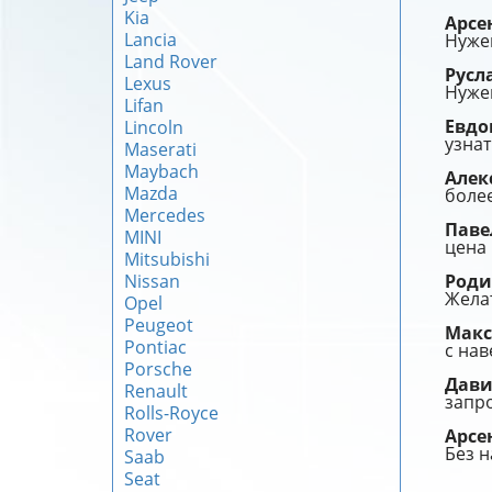
Kia
Арс
Lancia
Нужен
Land Rover
Русл
Lexus
Нужен
Lifan
Евд
Lincoln
узнат
Maserati
Maybach
Алек
Mazda
более
Mercedes
Пав
MINI
цена 
Mitsubishi
Nissan
Род
Жела
Opel
Peugeot
Мак
Pontiac
с на
Porsche
Дав
Renault
запро
Rolls-Royce
Rover
Арс
Без н
Saab
Seat