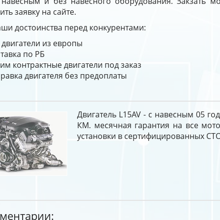
с навесным и без навесного оборудования. Закзать мо
ить заявку на сайте.
ши достоинства перед конкурентами:
 двигатели из европы
тавка по РБ
им контрактные двигатели под заказ
равка двигателя без предоплаты
Двигатель L15AV - с навесным 05 го
КМ. месячная гарантия на все мот
установки в сертифицированных СТО
ментарии: