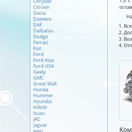
1.5 
Chrysler
Citroen
остав
Dacia
На
Daewoo
DAF
Все
Daihatsu
Дос
Dodge
Воз
Ferrari
Отп
Fiat
Ford
Ford Asia
Ford USA
Geely
GMC
Great Wall
Honda
Hummer
Hyundai
Infiniti
Isuzu
JAC
Jaguar
Ком
Jeep