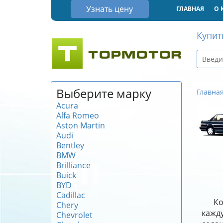
Узнать цену
ГЛАВНАЯ
О 
Купит
Выберите марку
Главна
Acura
Alfa Romeo
Aston Martin
Audi
Bentley
BMW
Brilliance
Buick
BYD
Cadillac
Ко
Chery
кажду
Chevrolet