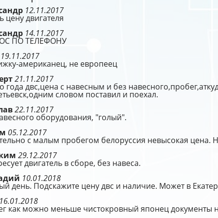
сандр
12.11.2017
ь цену двигателя
сандр
14.11.2017
ОС ПО ТЕЛЕФОНУ
г
19.11.2017
ижку-американец, не европеец
ерт
21.11.2017
о года двс,цена с навесным и без навесного,пробег,аткуд
тьевск,одним словом поставил и поехал.
лав
22.11.2017
авесного оборудования, "голый".
ам
05.12.2017
тельно с малым пробегом белоруссия невысокая цена. Н
оким
29.12.2017
есует двигатель в сборе, без навеса.
надий
10.01.2018
й день. Подскажите цену двс и наличие. Может в Екатери
16.01.2018
ег как можно меньше чистокровный японец документы 