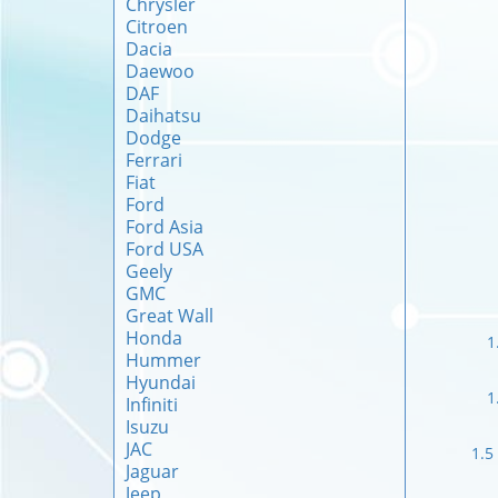
Chrysler
Citroen
Dacia
Daewoo
DAF
Daihatsu
Dodge
Ferrari
Fiat
Ford
Ford Asia
Ford USA
Geely
GMC
Great Wall
Honda
1
Hummer
Hyundai
1
Infiniti
Isuzu
JAC
1.5
Jaguar
Jeep