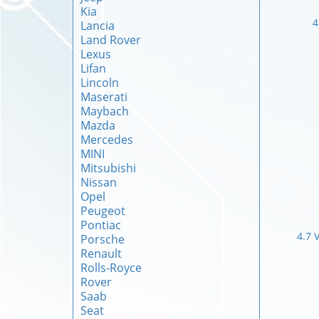
Kia
4
Lancia
Land Rover
Lexus
Lifan
Lincoln
Maserati
Maybach
Mazda
Mercedes
MINI
Mitsubishi
Nissan
Opel
Peugeot
Pontiac
4.7 
Porsche
Renault
Rolls-Royce
Rover
Saab
Seat