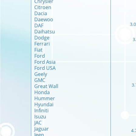
Chrysler
Citroen
Dacia
Daewoo
3.
DAF
Daihatsu
Dodge
3
Ferrari
Fiat
Ford
Ford Asia
Ford USA
Geely
GMC
3.
Great Wall
Honda
Hummer
Hyundai
Infiniti
Isuzu
JAC
Jaguar
4.
Jeep