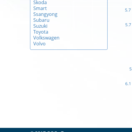
Skoda
Smart
5.7
Ssangyong
Subaru
5.7
Suzuki
Toyota
Volkswagen
Volvo
5
6.1