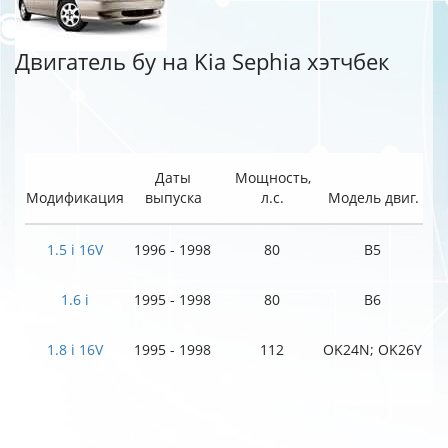
Двигатель бу на Kia Sephia хэтчбек
Даты
Мощность,
Модификация
выпуска
л.с.
Модель двиг.
1.5 i 16V
1996 - 1998
80
B5
1.6 i
1995 - 1998
80
B6
1.8 i 16V
1995 - 1998
112
OK24N; OK26Y