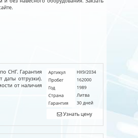
м и без навесного оборудования. Закзать
сайте.
 по СНГ. Гарантия
HX9/2034
Артикул
т даты отгрузки).
162000
Пробег
мости от наличия
1989
Год
Литва
Страна
30 дней
Гарантия
Узнать цену