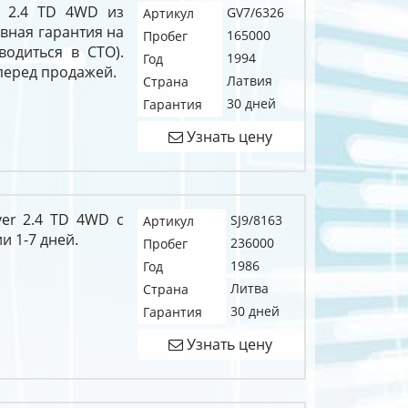
r 2.4 TD 4WD из
GV7/6326
Артикул
евная гарантия на
165000
Пробег
водиться в СТО).
1994
Год
перед продажей.
Латвия
Страна
30 дней
Гарантия
Узнать цену
ver 2.4 TD 4WD c
SJ9/8163
Артикул
и 1-7 дней.
236000
Пробег
1986
Год
Литва
Страна
30 дней
Гарантия
Узнать цену