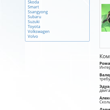
Skoda
Smart
Ssangyong
Subaru
Suzuki
Toyota
Volkswagen
Volvo
Ком
Ром
Инте
Вал
требу
Эду
двига
Алек
Сколь
Дав