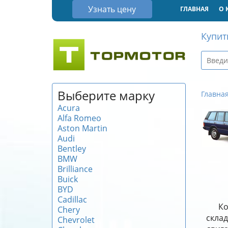
Узнать цену
ГЛАВНАЯ
О 
Купит
Выберите марку
Главна
Acura
Alfa Romeo
Aston Martin
Audi
Bentley
BMW
Brilliance
Buick
BYD
Cadillac
Ко
Chery
скла
Chevrolet