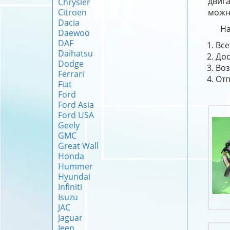
двиг
Chrysler
Citroen
можно
Dacia
На
Daewoo
DAF
Все
Daihatsu
Дос
Dodge
Воз
Ferrari
Отп
Fiat
Ford
Ford Asia
Ford USA
Geely
GMC
Great Wall
Honda
Hummer
Hyundai
Infiniti
Isuzu
JAC
Jaguar
Jeep