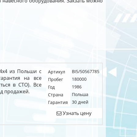
ез навесного оборудования. Закзать можно
 4x4 из Польши с
BI5/50567785
Артикул
арантия на все
180000
Пробег
ться в СТО). Все
1986
Год
д продажей.
Польша
Страна
30 дней
Гарантия
Узнать цену