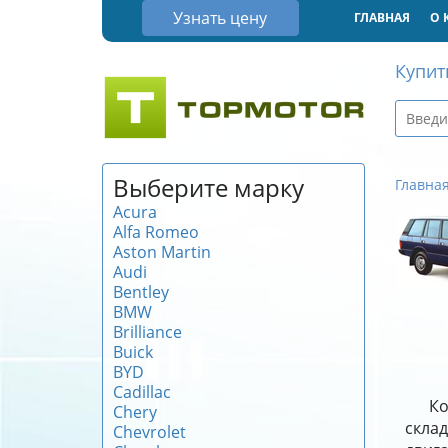
Узнать цену
ГЛАВНАЯ
О 
Купит
Выберите марку
Главна
Acura
Alfa Romeo
Aston Martin
Audi
Bentley
BMW
Brilliance
Buick
BYD
Cadillac
Ко
Chery
скла
Chevrolet