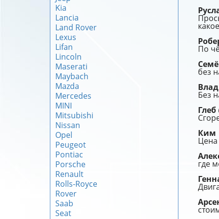
Kia
Русл
Lancia
Прось
како
Land Rover
Lexus
Робе
Lifan
По чё
Lincoln
Сем
Maserati
без 
Maybach
Mazda
Влад
Без н
Mercedes
MINI
Глеб
Mitsubishi
Сгоре
Nissan
Ким
Opel
Цена
Peugeot
Pontiac
Алек
где м
Porsche
Renault
Ген
Rolls-Royce
Двиг
Rover
Арс
Saab
стоим
Seat