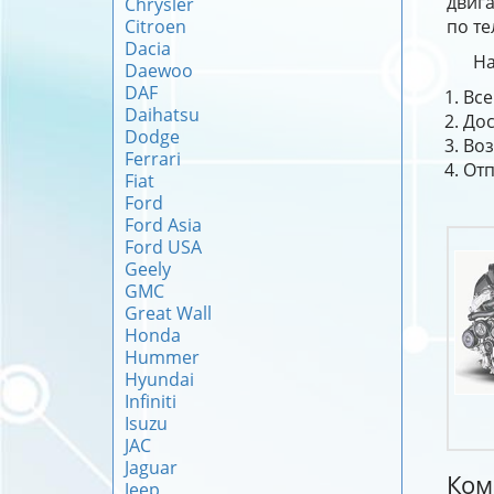
двига
Chrysler
Citroen
по те
Dacia
На
Daewoo
DAF
Все
Daihatsu
Дос
Dodge
Воз
Ferrari
Отп
Fiat
Ford
Ford Asia
Ford USA
Geely
GMC
Great Wall
Honda
Hummer
Hyundai
Infiniti
Isuzu
JAC
Jaguar
Ком
Jeep