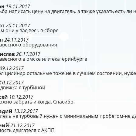
ан
19.11.2017
ба написать цену на двигатель. а также указать есть ли 
е
рт
20.11.2017
м они у вас,весь в сборе
ён
24.11.2017
навесного оборудования
ислав
26.11.2017
авесного в омске или екатеринбурге
09.12.2017
л цилиндр остальные тоже не в лучшем состоянии, нуже
10.12.2017
 движка с турбиной
сей
10.12.2017
ожно забрать и когда. Спасибо.
надий
13.12.2017
атель не турбовый,нужен с минимальным пробегом-не 
ений
21.12.2017
ость двигателя с АКПП