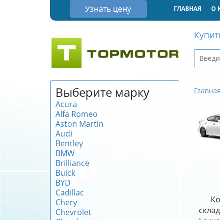
Узнать цену
ГЛАВНАЯ
О 
Купит
Выберите марку
Главна
Acura
Alfa Romeo
Aston Martin
Audi
Bentley
BMW
Brilliance
Buick
BYD
Cadillac
Ко
Chery
склад
Chevrolet