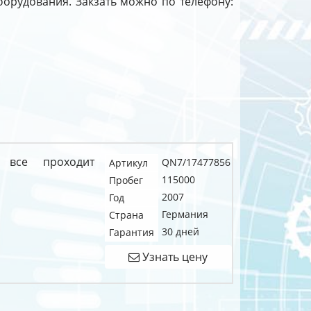
 оборудования. Закзать можно по телефону:
 все проходит
QN7/17477856
Артикул
115000
Пробег
2007
Год
Германия
Страна
30 дней
Гарантия
Узнать цену