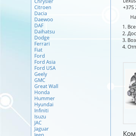
Lexus
Chrysler
Citroen
+375 
Dacia
На
Daewoo
DAF
Все
Daihatsu
Дос
Dodge
Воз
Ferrari
Отп
Fiat
Ford
Ford Asia
Ford USA
Geely
GMC
Great Wall
Honda
Hummer
Hyundai
Infiniti
Isuzu
JAC
Jaguar
Ком
Jeep