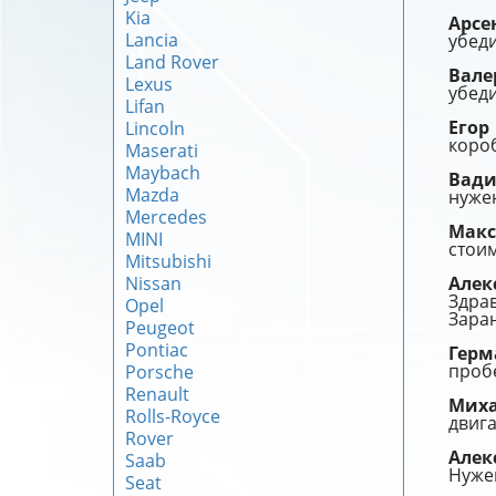
Kia
Арсе
Lancia
убед
Land Rover
Вал
Lexus
убед
Lifan
Егор
Lincoln
короб
Maserati
Maybach
Вад
Mazda
нужен
Mercedes
Мак
MINI
стоим
Mitsubishi
Nissan
Алек
Здрав
Opel
Заран
Peugeot
Pontiac
Гер
пробе
Porsche
Renault
Мих
Rolls-Royce
двига
Rover
Алек
Saab
Нуже
Seat