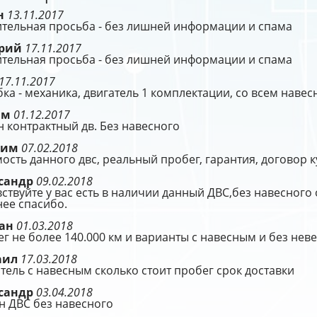
н
13.11.2017
ительная просьба - без лишней информации и спама
ерий
17.11.2017
ительная просьба - без лишней информации и спама
17.11.2017
ка - механика, двигатель 1 комплектации, со всем нав
им
01.12.2017
 контрактный дв. Без навесного
сим
07.02.2018
ость данного двс, реальный пробег, гарантия, договор 
сандр
09.02.2018
ствуйте у вас есть в наличии данный ДВС,без навесного
ее спасибо.
ман
01.03.2018
г не более 140.000 км и варианты с навесным и без нев
аил
17.03.2018
тель с навесным сколько стоит пробег срок доставки
сандр
03.04.2018
н ДВС без навесного