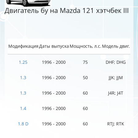
Двигатель бу на Mazda 121 хэтчбек III
Модификация
Даты выпуска
Мощность, л.с.
Модель двиг.
1.25
1996 - 2000
75
DHF; DHG
1.3
1996 - 2000
50
JJK; JJM
1.3
1996 - 2000
60
J4R; J4T
1.4
1996 - 2000
60
1.8 D
1996 - 2000
60
RTJ; RTK