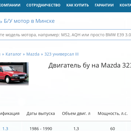
КОМПАНИИ
СОТРУДНИЧЕСТВО
КАК КУПИТЬ
ГАРАНТИИ
КОНТ
ь Б/У мотор в Минске
я
Каталог
Mazda
323 универсал III
Двигатель бу на Mazda 323
ификация
Даты выпуска
Объем двиг. л
Мощность, л.с.
1.3
1986 - 1990
1,3
60