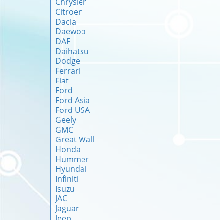
Chrysler
Citroen
Dacia
Daewoo
DAF
Daihatsu
Dodge
Ferrari
Fiat
Ford
Ford Asia
Ford USA
Geely
GMC
Great Wall
Honda
Hummer
Hyundai
Infiniti
Isuzu
JAC
Jaguar
Jeep