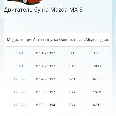
Двигатель бу на Mazda MX-3
Модификация
Даты выпуска
Мощность, л.с.
Модель двиг.
1.6 i
1991 - 1997
88
B69
1.6 i
1994 - 1997
107
B6D
1.8 i V6
1994 - 1997
129
K838
1.8 i V6
1996 - 1997
135
K8-ZE
1.8 i V6
1992 - 1994
133
K819