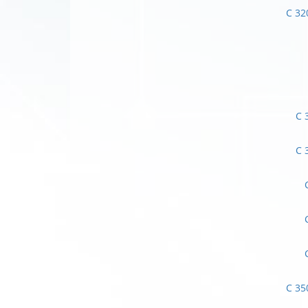
C 32
C 
C 
C 35