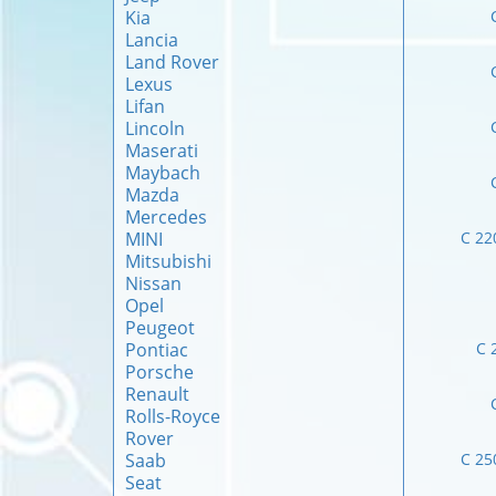
Kia
Lancia
Land Rover
Lexus
Lifan
Lincoln
Maserati
Maybach
Mazda
Mercedes
MINI
C 22
Mitsubishi
Nissan
Opel
Peugeot
Pontiac
C 
Porsche
Renault
Rolls-Royce
Rover
Saab
C 25
Seat