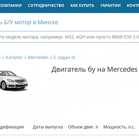
КОМПАНИИ
СОТРУДНИЧЕСТВО
КАК КУПИТЬ
ГАРАНТИИ
КОНТ
ь Б/У мотор в Минске
я
Каталог
Mercedes
C седан III
Двигатель бу на Mercedes C
дификация
Даты выпуска
Объем двиг. л
Мощность, л.с.