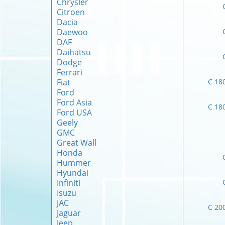
Chrysler
Citroen
Dacia
Daewoo
DAF
Daihatsu
Dodge
Ferrari
Fiat
C 18
Ford
Ford Asia
C 18
Ford USA
Geely
GMC
Great Wall
Honda
Hummer
Hyundai
Infiniti
Isuzu
JAC
C 20
Jaguar
Jeep