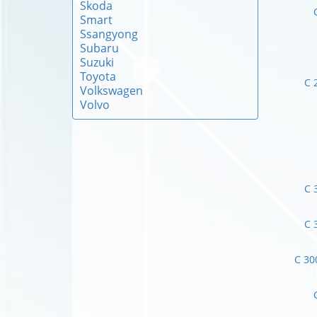
Skoda
Smart
Ssangyong
Subaru
Suzuki
Toyota
C 
Volkswagen
Volvo
C 
C 
C 30