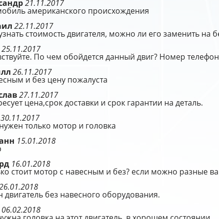
сандр
21.11.2017
мобиль американского происхождения
аил
22.11.2017
узнать стоимость двигателя, можно ли его заменить на 
я
25.11.2017
ствуйте. По чем обойдется данный двиг? Номер телефо
илл
26.11.2017
есным и без цену пожалуста
слав
27.11.2017
есует цена,срок доставки и срок гарантии на деталь.
р
30.11.2017
нужен только мотор и головка
манн
15.01.2018
р
ард
16.01.2018
ко стоит мотор с навесным и без? если можно разные ва
26.01.2018
 двигатель без навесного оборудования.
я
06.02.2018
ужна головка на этот двигатель, в хорошем состоянии