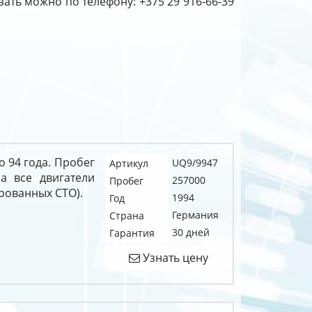
зать можно по телефону: +375 29 916-66-39
о 94 года. Пробег
UQ9/9947
Артикул
а все двигатели
257000
Пробег
рованных СТО).
1994
Год
Германия
Страна
30 дней
Гарантия
Узнать цену