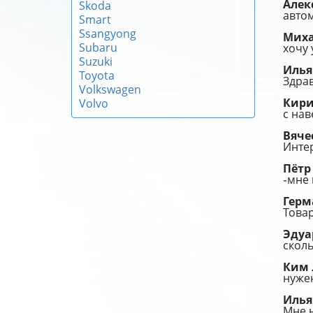
Алек
Skoda
авто
Smart
Ssangyong
Мих
Subaru
хочу 
Suzuki
Иль
Toyota
Здрав
Volkswagen
Кир
Volvo
с нав
Вяче
Интер
Пёт
֊мне 
Гер
Това
Эду
сколь
Ким
нужен
Иль
Мне н