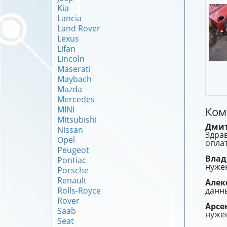
Kia
Lancia
Land Rover
Lexus
Lifan
Lincoln
Maserati
Maybach
Mazda
Mercedes
MINI
Ком
Mitsubishi
Дми
Nissan
Здрав
Opel
оплат
Peugeot
Вла
Pontiac
нужен
Porsche
Renault
Алек
Rolls-Royce
данны
Rover
Арс
Saab
нужен
Seat