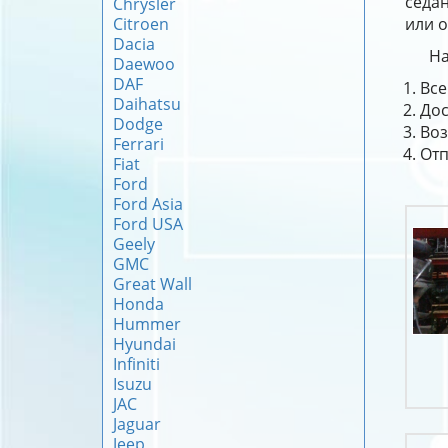
седан
Chrysler
Citroen
или о
Dacia
На
Daewoo
DAF
Все
Daihatsu
Дос
Dodge
Воз
Ferrari
Отп
Fiat
Ford
Ford Asia
Ford USA
Geely
GMC
Great Wall
Honda
Hummer
Hyundai
Infiniti
Isuzu
JAC
Jaguar
Jeep