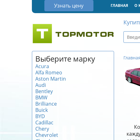
Узнать цену
ГЛАВНАЯ
О 
Купит
Выберите марку
Главна
Acura
Alfa Romeo
Aston Martin
Audi
Bentley
BMW
Brilliance
Buick
BYD
Cadillac
Ко
Chery
кажду
Chevrolet