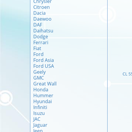
Chrysler
Citroen
Dacia
Daewoo
DAF
Daihatsu
Dodge
Ferrari
Fiat
Ford
Ford Asia
Ford USA
Geely
CL 5
GMC
Great Wall
Honda
Hummer
Hyundai
Infiniti
Isuzu
JAC
Jaguar
Jeep