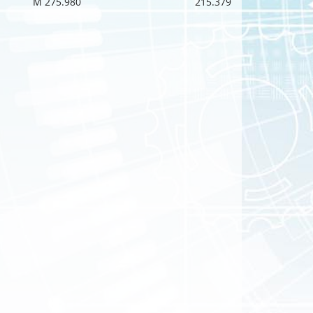
M 275.980
215.379