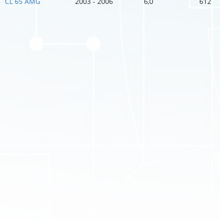
CL 65 AMG
2003 - 2006
6,0
612