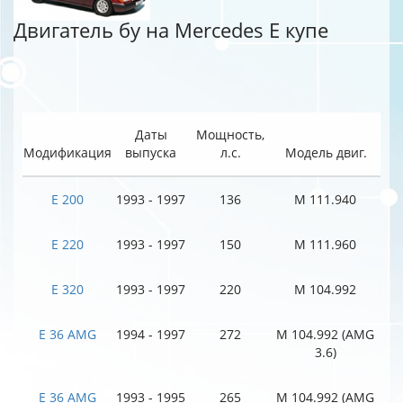
Двигатель бу на Mercedes E купе
Даты
Мощность,
Модификация
выпуска
л.с.
Модель двиг.
E 200
1993 - 1997
136
M 111.940
E 220
1993 - 1997
150
M 111.960
E 320
1993 - 1997
220
M 104.992
E 36 AMG
1994 - 1997
272
M 104.992 (AMG
3.6)
E 36 AMG
1993 - 1995
265
M 104.992 (AMG