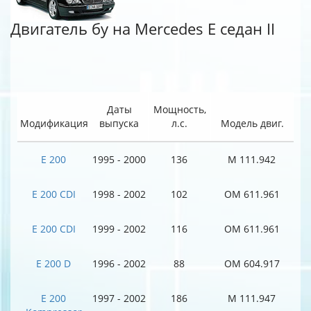
Двигатель бу на Mercedes E седан II
Даты
Мощность,
Модификация
выпуска
л.с.
Модель двиг.
E 200
1995 - 2000
136
M 111.942
E 200 CDI
1998 - 2002
102
OM 611.961
E 200 CDI
1999 - 2002
116
OM 611.961
E 200 D
1996 - 2002
88
OM 604.917
E 200
1997 - 2002
186
M 111.947