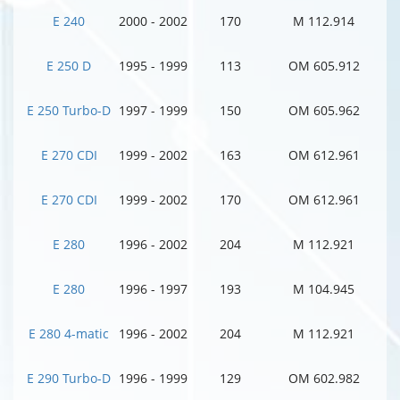
E 240
2000 - 2002
170
M 112.914
E 250 D
1995 - 1999
113
OM 605.912
E 250 Turbo-D
1997 - 1999
150
OM 605.962
E 270 CDI
1999 - 2002
163
OM 612.961
E 270 CDI
1999 - 2002
170
OM 612.961
E 280
1996 - 2002
204
M 112.921
E 280
1996 - 1997
193
M 104.945
E 280 4-matic
1996 - 2002
204
M 112.921
E 290 Turbo-D
1996 - 1999
129
OM 602.982