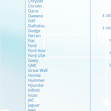
Chrysler
Citroen
Dacia
Daewoo
E 20
DAF
Daihatsu
E 20
Dodge
Ferrari
Fiat
Ford
Ford Asia
Ford USA
Geely
GMC
Great Wall
Honda
Hummer
Hyundai
Infiniti
Isuzu
JAC
Jaguar
Jeep