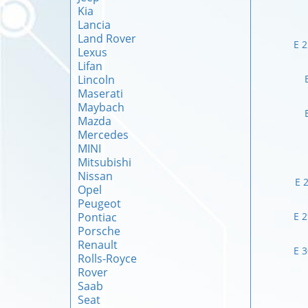
Kia
Lancia
Land Rover
E 
Lexus
Lifan
Lincoln
Maserati
Maybach
Mazda
Mercedes
MINI
Mitsubishi
Nissan
E 
Opel
Peugeot
Pontiac
E 
Porsche
Renault
E 
Rolls-Royce
Rover
Saab
Seat