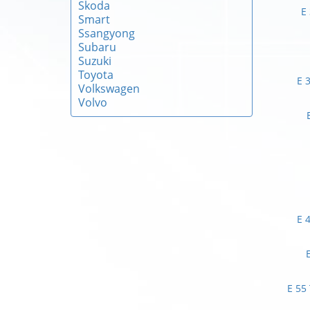
Skoda
E
Smart
Ssangyong
Subaru
Suzuki
Toyota
E 
Volkswagen
Volvo
E 
E 55