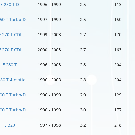
E 250 T D
1996 - 1999
2,5
113
250 T Turbo-D
1997 - 1999
2,5
150
E 270 T CDI
1999 - 2003
2,7
170
E 270 T CDI
2000 - 2003
2,7
163
E 280 T
1996 - 2003
2,8
204
280 T 4-matic
1996 - 2003
2,8
204
290 T Turbo-D
1996 - 1999
2,9
129
300 T Turbo-D
1996 - 1999
3,0
177
E 320
1997 - 1998
3,2
218