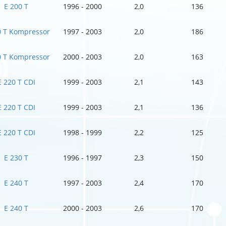
E 200 T
1996 - 2000
2,0
136
0 T Kompressor
1997 - 2003
2,0
186
0 T Kompressor
2000 - 2003
2,0
163
E 220 T CDI
1999 - 2003
2,1
143
E 220 T CDI
1999 - 2003
2,1
136
E 220 T CDI
1998 - 1999
2,2
125
E 230 T
1996 - 1997
2,3
150
E 240 T
1997 - 2003
2,4
170
E 240 T
2000 - 2003
2,6
170