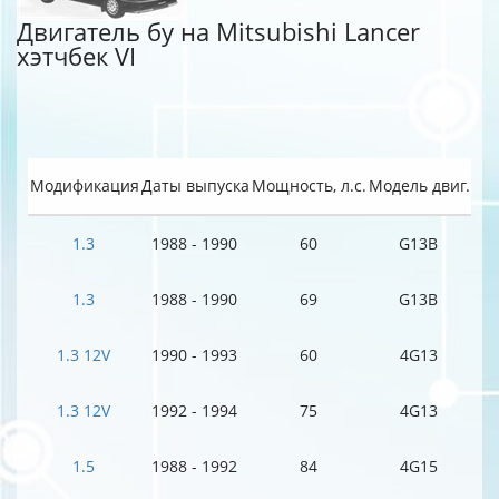
Двигатель бу на Mitsubishi Lancer
хэтчбек VI
Модификация
Даты выпуска
Мощность, л.с.
Модель двиг.
1.3
1988 - 1990
60
G13B
1.3
1988 - 1990
69
G13B
1.3 12V
1990 - 1993
60
4G13
1.3 12V
1992 - 1994
75
4G13
1.5
1988 - 1992
84
4G15