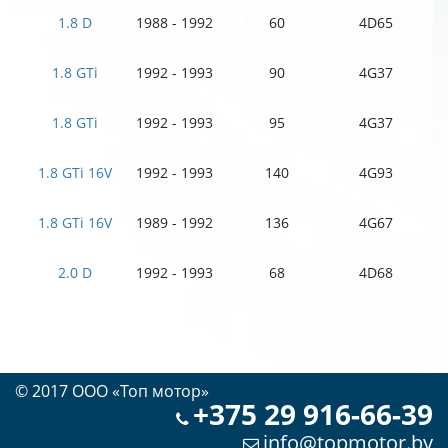
1.8 D
1988 - 1992
60
4D65
1.8 GTi
1992 - 1993
90
4G37
1.8 GTi
1992 - 1993
95
4G37
1.8 GTi 16V
1992 - 1993
140
4G93
1.8 GTi 16V
1989 - 1992
136
4G67
2.0 D
1992 - 1993
68
4D68
© 2017 OOO «Топ мотор»
+375 29 916-66-39
info@topmotor.by