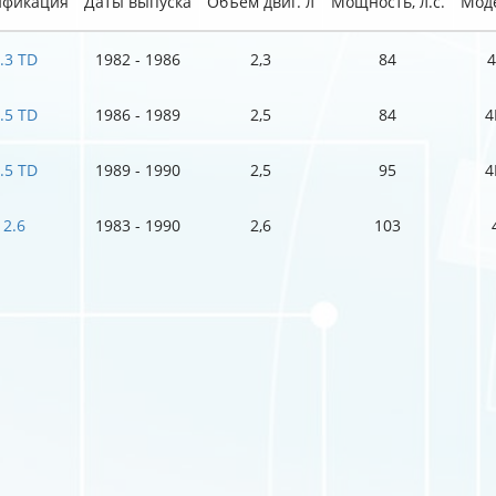
фикация
Даты выпуска
Объем двиг. л
Мощность, л.с.
Моде
.3 TD
1982 - 1986
2,3
84
.5 TD
1986 - 1989
2,5
84
4
.5 TD
1989 - 1990
2,5
95
4
2.6
1983 - 1990
2,6
103