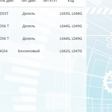
ль двиг.
Тип двиг.
Тип КПП
Код
4D55T
Дизель
L043G, L048G
D56 T
Дизель
L044G, L049G
D56 T
Дизель
L044G, L049G
4G54
Бензиновый
L042G, L047G