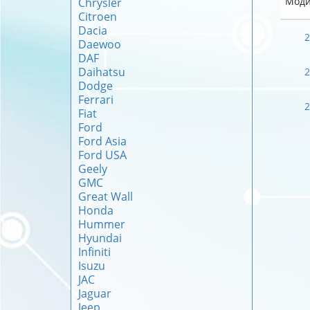
Моди
Chrysler
Citroen
Dacia
2
Daewoo
DAF
Daihatsu
2
Dodge
Ferrari
2
Fiat
Ford
Ford Asia
Ford USA
Geely
GMC
Great Wall
Honda
Hummer
Hyundai
Infiniti
Isuzu
JAC
Jaguar
Jeep