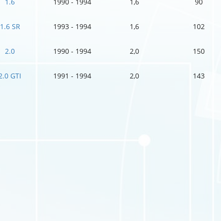
1.6
1990 - 1994
1,6
90
1.6 SR
1993 - 1994
1,6
102
2.0
1990 - 1994
2,0
150
2.0 GTI
1991 - 1994
2,0
143