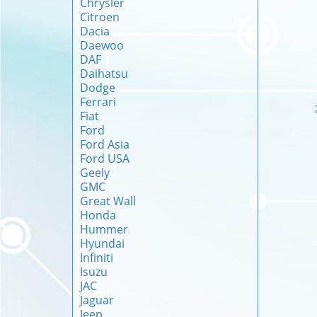
Chrysler
Citroen
Dacia
Daewoo
DAF
Daihatsu
Dodge
Ferrari
Fiat
Ford
Ford Asia
Ford USA
Geely
GMC
Great Wall
Honda
Hummer
Hyundai
Infiniti
Isuzu
JAC
Jaguar
Jeep