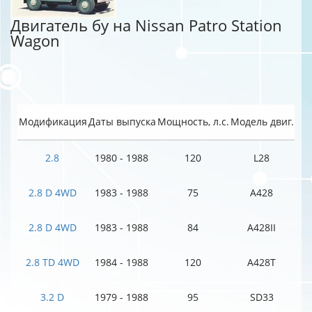
Двигатель бу на Nissan Patro Station
Wagon
Модификация
Даты выпуска
Мощность, л.с.
Модель двиг.
2.8
1980 - 1988
120
L28
2.8 D 4WD
1983 - 1988
75
A428
2.8 D 4WD
1983 - 1988
84
A428II
2.8 TD 4WD
1984 - 1988
120
A428T
3.2 D
1979 - 1988
95
SD33