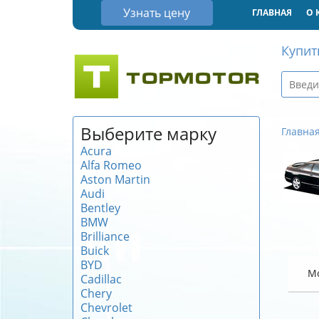
Узнать цену
ГЛАВНАЯ
О 
Купит
Выберите марку
Главна
Acura
Alfa Romeo
Aston Martin
Audi
Bentley
BMW
Brilliance
Buick
BYD
М
Cadillac
Chery
Chevrolet