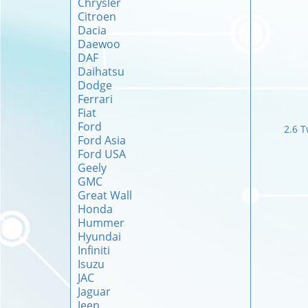
Chrysler
Citroen
Dacia
Daewoo
DAF
Daihatsu
Dodge
Ferrari
Fiat
Ford
2.6 
Ford Asia
Ford USA
Geely
GMC
Great Wall
Honda
Hummer
Hyundai
Infiniti
Isuzu
JAC
Jaguar
Jeep