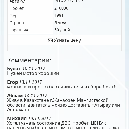
RH9/210511319
Артикул
210000
Пробег
1981
Год
Литва
Страна
30 дней
Гарантия
Узнать цену
Комментарии:
Булат
10.11.2017
Нужен мотор хороший
Егор
13.11.2017
можно и и просто блок двигателя в сборе без гбц!
Абрам
14.11.2017
Живу в Казахстане г.Жанаозен Мангистаской
области, двигатель можно доставить г.Атырау или
Астрахань
Михаил
14.11.2017
Хотел узнать состояние ДВС, пробег, ЦЕНУ с
навесным и без, с мозгом, возможно ли доставка