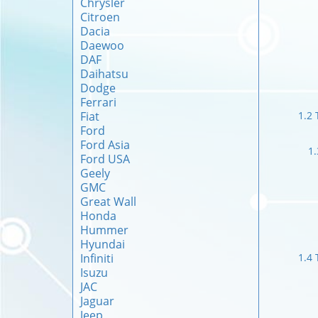
Chrysler
Citroen
Dacia
Daewoo
DAF
Daihatsu
Dodge
Ferrari
Fiat
1.2 
Ford
Ford Asia
1.
Ford USA
Geely
GMC
Great Wall
Honda
Hummer
Hyundai
Infiniti
1.4 
Isuzu
JAC
Jaguar
Jeep