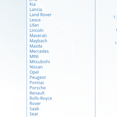
Kia
Lancia
Land Rover
1.
Lexus
Lifan
Lincoln
Maserati
Maybach
1
Mazda
Mercedes
MINI
Mitsubishi
Nissan
Opel
Peugeot
Pontiac
Porsche
Renault
Rolls-Royce
Rover
Saab
Seat